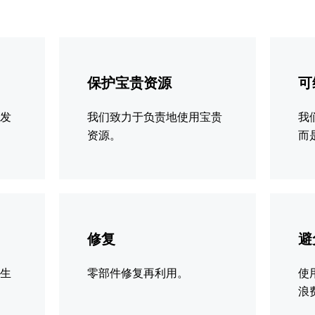
更
更
多
多
保护宝贵资源
可
信
信
息
息
续发
我们致力于负责地使用宝贵
我
资源。
而
更
更
多
多
修复
避
信
信
息
息
新生
零部件修复再利用。
使
浪