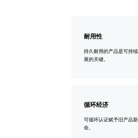
更
多
耐用性
信
息
持久耐用的产品是可持
展的关键。
更
多
循环经济
信
息
可循环认证赋予旧产品
命。