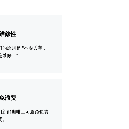
维修性
们的原则是 "不要丢弃，
是维修！"
免浪费
用新鲜咖啡豆可避免包装
费。