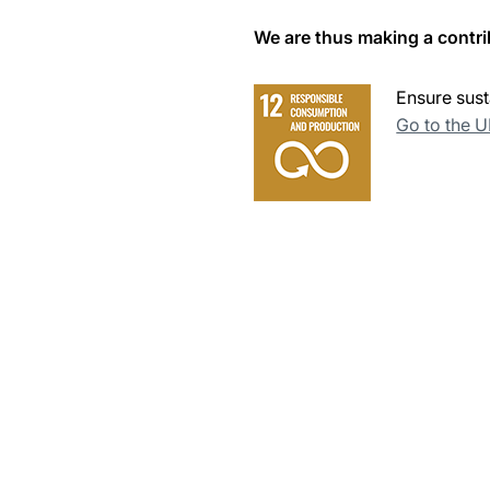
We are thus making a contri
Ensure sust
Go to the 