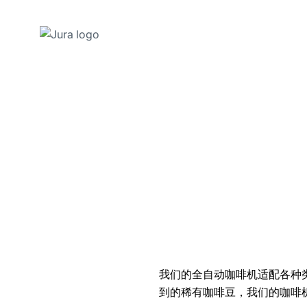
跳
转
至
内
容
跳
转
至
搜
索
我们的全自动咖啡机适配各种
到的稀有咖啡豆，我们的咖啡