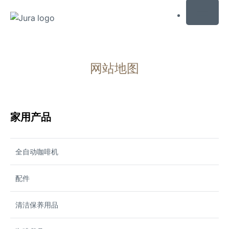
MENU
跳
转
网站地图
至
内
容
跳
转
家用产品
至
搜
全自动咖啡机
索
配件
清洁保养用品