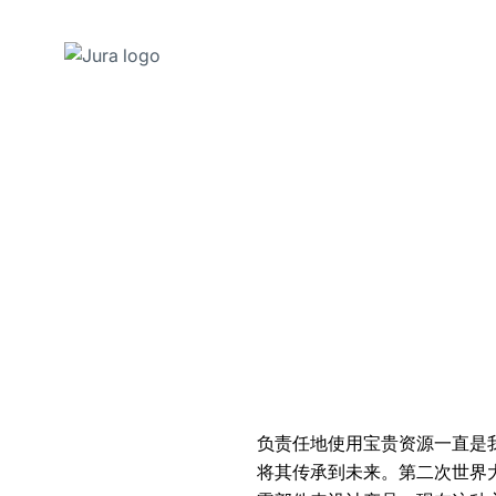
跳
转
至
内
容
跳
转
至
搜
索
负责任地使用宝贵资源一直是
将其传承到未来。第二次世界