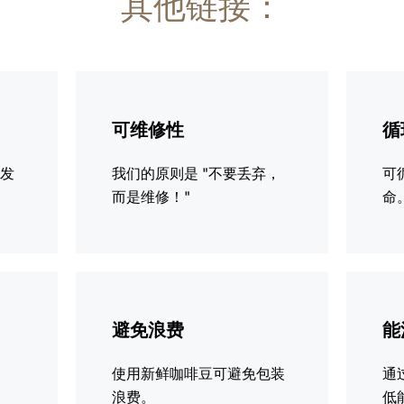
其他链接：
更
更
多
多
可维修性
循
信
信
息
息
续发
我们的原则是 "不要丢弃，
可
而是维修！"
命
更
更
多
多
避免浪费
能
信
信
息
息
使用新鲜咖啡豆可避免包装
通
浪费。
低