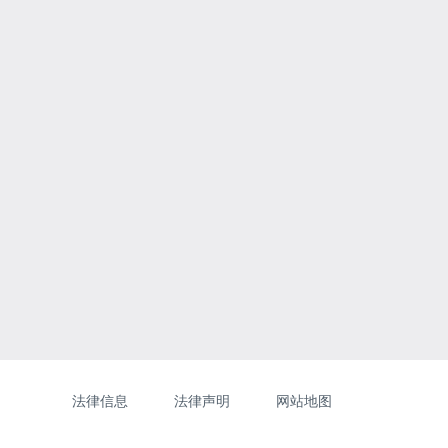
网
[Website
法律信息
法律声明
网站地图
站
information]