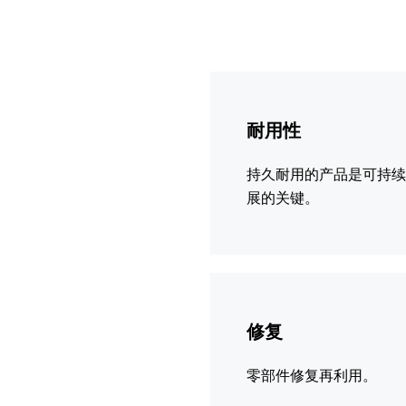
更
多
耐用性
信
息
持久耐用的产品是可持
展的关键。
更
多
修复
信
息
零部件修复再利用。