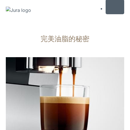
MENU
跳
转
完美油脂的秘密
至
内
容
跳
转
至
搜
索